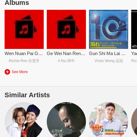
Albums
Wen Nuan Pai Guang Dong
Ge Wei Nan Ren Xin Ku Shai 各位男人辛苦晒
Gun Shi Ma Lai Xi Ya Shi Zhou Nian Yan Chang Hui Xian Chang Shi Lu 3CD Ji Nian Ban 滚石马来西亚十周年演唱会现场实录3CD纪念版
Richie Ren 任贤齐
A Niu 阿牛
Victor Wong 品冠
See More
Similar Artists