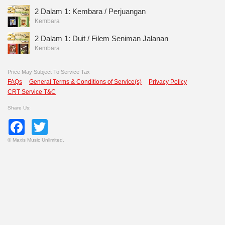
2 Dalam 1: Kembara / Perjuangan
Kembara
2 Dalam 1: Duit / Filem Seniman Jalanan
Kembara
Price May Subject To Service Tax
FAQs
General Terms & Conditions of Service(s)
Privacy Policy
CRT Service T&C
Share Us:
Facebook
Twitter
©
Maxis Music Unlimited.