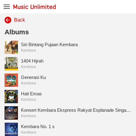
Back
Albums
Siri Bintang Pujaan Kembara
Kembara
1404 Hijrah
Kembara
Generasi Ku
Kembara
Hati Emas
Kembara
Konsert Kembara Ekspress Rakyat Esplanade Singapura 300313
Kembara
Kembara No. 1 s
Kembara